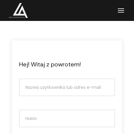
Przejdź
do
treści
Hej! Witaj z powrotem!